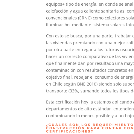
equipos+ tipo de energía, en donde se anal
calefacción y agua caliente sanitaria asi c
convencionales (ERNC) como colectores solar
iluminación, mediante sistema solares foto
Con esto se busca, por una parte, trabajar 
las viviendas premiando con una mejor calif
por otra parte entregar a los futuros usua
hacer un correcto comparativo de las vivie
que finalmente dan por resultado una mayo
contaminación con resultados concretos en
objetivo final, rebajar el consumo de energ
en Chile según BNE 2010) siendo solo supera
transporte (33%, sumando todos los tipos d
Esta certificación hoy la estamos aplicando 
departamentos de alto estándar entendien
contaminando lo menos posible y a un bajo
¿CUÁLES SON LOS REQUERIMIENTO
CONSTRUCCIÓN PARA CONTAR CON 
CERTIFICACIONES?