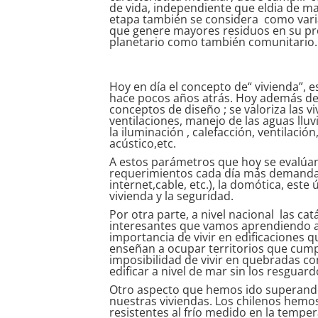
de vida, independiente que eldia de ma
etapa también se considera como variab
que genere mayores residuos en su pro
planetario como también comunitario.
Hoy en día el concepto de“ vivienda”, 
hace pocos años atrás. Hoy además d
conceptos de diseño ; se valoriza las v
ventilaciones, manejo de las aguas lluv
la iluminación , calefacción, ventilaci
acústico,etc.
A estos parámetros que hoy se evalúan
requerimientos cada día más demandado
internet,cable, etc.), la domótica, este
vivienda y la seguridad.
Por otra parte, a nivel nacional las ca
interesantes que vamos aprendiendo a
importancia de vivir en edificaciones 
enseñan a ocupar territorios que cump
imposibilidad de vivir en quebradas c
edificar a nivel de mar sin los resguar
Otro aspecto que hemos ido superando p
nuestras viviendas. Los chilenos hemo
resistentes al frío medido en la temper