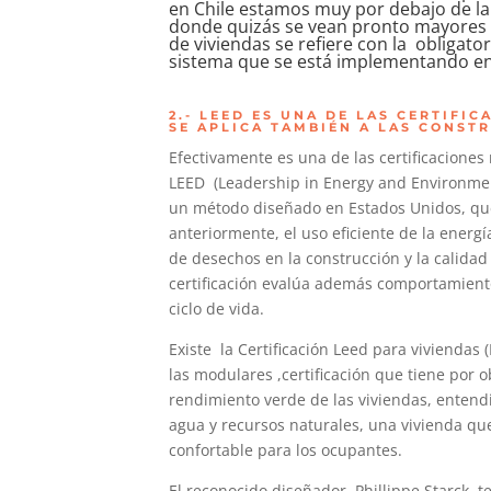
en Chile estamos muy por debajo de la 
donde quizás se vean pronto mayores c
de viviendas se refiere con la obligator
sistema que se está implementando en 
2.- LEED ES UNA DE LAS CERTIFI
SE APLICA TAMBIÉN A LAS CONST
Efectivamente es una de las certificaciones
LEED (Leadership in Energy and Environmen
un método diseñado en Estados Unidos, qu
anteriormente, el uso eficiente de la energía
de desechos en la construcción y la calidad
certificación evalúa además comportamient
ciclo de vida.
Existe la Certificación Leed para viviendas 
las modulares ,certificación que tiene por 
rendimiento verde de las viviendas, enten
agua y recursos naturales, una vivienda qu
confortable para los ocupantes.
El reconocido diseñador Phillippe Starck, 