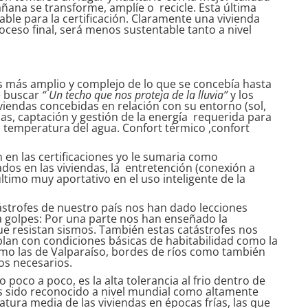
ñana se transforme, amplíe o recicle. Esta última
le para la certificación. Claramente una vivienda
ceso final, será menos sustentable tanto a nivel
es más amplio y complejo de lo que se concebía hasta
e buscar
“ Un techo que nos proteja de la lluvia”
y los
iviendas concebidas en relación con su entorno (sol,
ias, captación y gestión de la energía requerida para
ón, temperatura del agua. Confort térmico ,confort
 en las certificaciones yo le sumaria como
s en las viviendas, la entretención (conexión a
 último muy aportativo en el uso inteligente de la
tástrofes de nuestro país nos han dado lecciones
 golpes: Por una parte nos han enseñado la
que resistan sismos. También estas catástrofes nos
lan con condiciones básicas de habitabilidad como la
omo las de Valparaíso, bordes de ríos como también
dos necesarios.
oco a poco, es la alta tolerancia al frio dentro de
s sido reconocido a nivel mundial como altamente
atura media de las viviendas en épocas frías, las que