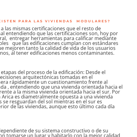
EXISTEN PARA LAS VIVIENDAS MODULARES?
 las mismas certificaciones que el resto de
nal entendiendo que las certificaciones son, hoy por
ral, entregar herramientas para calificar mediante
cables que las edificaciones cumplan con estándares
e mejoren tanto la calidad de vida de los usuarios
nos, al tener edificaciones menos contaminantes.
 etapas del proceso de la edificación: Desde el
decisiones arquitectónicas tomadas en el
enera rápidamente un cuestionamiento frente al
da , entendiendo que una vivienda orientada hacia el
nte a la misma vivienda orientada hacia el sur. Por
n Arica es diametralmente opuesta a una vivienda
 se resguardan del sol mientras en el sur es
rior de las viviendas, aunque esto último cada día
ndependiente de su sistema constructivo o de su
on tomarse un lugar y habitarlo con la mejor calidad