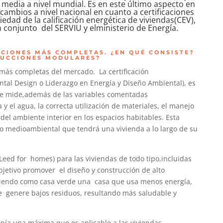
media a nivel mundial. Es en este último aspecto en
ambios a nivel nacional en cuanto a certificaciones
iedad de la calificación energética de viviendas(CEV),
conjunto del SERVIU y elministerio de Energía.
CACIONES MÁS COMPLETAS. ¿EN QUÉ CONSISTE?
RUCCIONES MODULARES?
 más completas del mercado. La certificación
tal Design o Liderazgo en Energía y Diseño Ambiental), es
e mide,además de las variables comentadas
 y el agua, la correcta utilización de materiales, el manejo
 del ambiente interior en los espacios habitables. Esta
o medioambiental que tendrá una vivienda a lo largo de su
(Leed for homes) para las viviendas de todo tipo,incluidas
objetivo promover el diseño y construcción de alto
diendo como casa verde una casa que usa menos energía,
e genere bajos residuos, resultando más saludable y
tenía una máxima que es aplicable a las viviendas