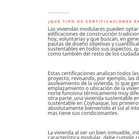
¿QUÉ TIPO DE CERTIFICACIONES 
Las viviendas modulares pueden optar a
edificaciones de construcción tradicio
hoy, voluntarias y que buscan, en gene
pautas de diseño objetivas y cuantifi
sustentables en todos sus aspectos, qu
como también del resto de los ciudada
Estas certificaciones analizan todos las
proyecto, revisando, por ejemplo, las 
asoleamiento de la vivienda, lo que g
emplazamiento o ubicación de la vivien
norte funciona térmicamente muy difere
otra parte ,una vivienda sustentable e
sustentable en Coyhaique, los primeros
absolutamente bienvenido el sol al inte
mas tiene sus condicionantes.
La vivienda al ser un bien inmueble, i
característica modular, debe cumplir c