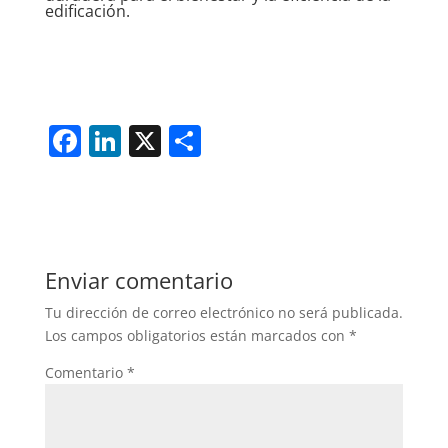
edificación.
F
Li
X
S
a
n
h
c
k
ar
e
e
e
b
dI
Enviar comentario
o
n
Tu dirección de correo electrónico no será publicada.
o
Los campos obligatorios están marcados con
*
k
Comentario
*