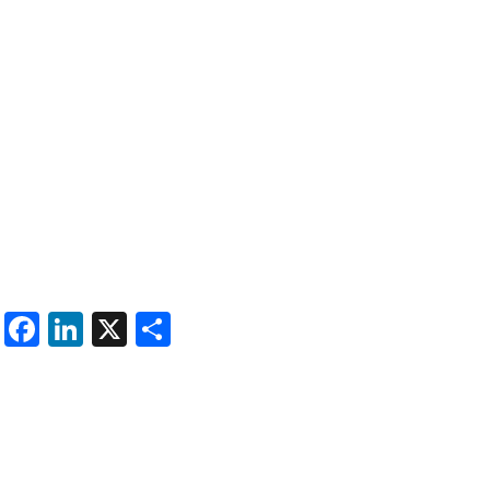
ENVIAR
Facebook
LinkedIn
X
Share