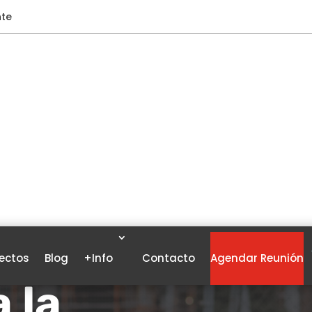
nte
ectos
Blog
+Info
Contacto
Agendar Reunión
 la