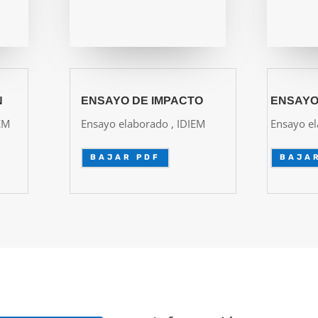
N
ENSAYO DE IMPACTO
ENSAYO
EM
Ensayo elaborado , IDIEM
Ensayo e
BAJAR PDF
BAJA