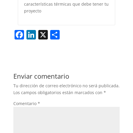
características térmicas que debe tener tu
proyecto
F
Li
X
S
a
n
h
c
k
ar
e
e
e
b
dI
Enviar comentario
o
n
Tu dirección de correo electrónico no será publicada.
o
Los campos obligatorios están marcados con
*
k
Comentario
*