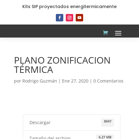
Kits SIP proyectados energitermicamente
PLANO ZONIFICACION
TÉRMICA
por
Rodrigo Guzmán
|
Ene 27, 2020
|
0 Comentarios
8047
Descargar
6.27 MB
Tamaño del archivo