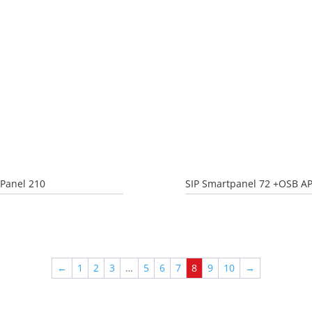
tPanel 210
SIP Smartpanel 72 +OSB A
←
1
2
3
…
5
6
7
8
9
10
→