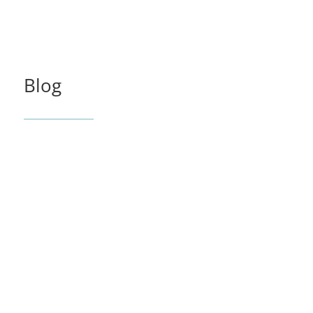
$298.
$262.
Blog