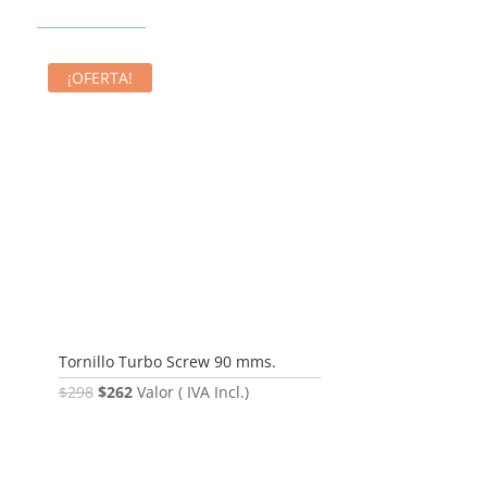
¡OFERTA!
Tornillo Turbo Screw 90 mms.
El
El
$
298
$
262
Valor ( IVA Incl.)
precio
precio
original
actual
era:
es: