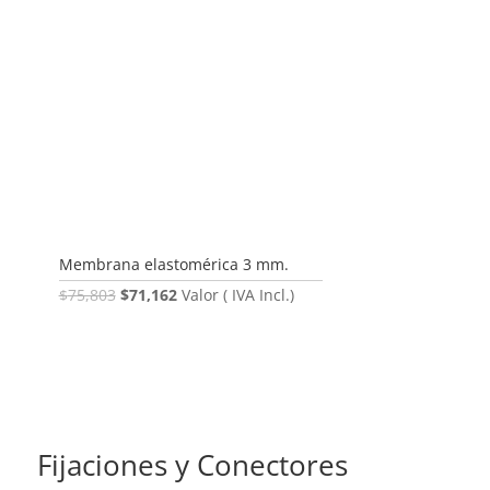
Membrana elastomérica 3 mm.
El
El
$
75,803
$
71,162
Valor ( IVA Incl.)
precio
precio
original
actual
era:
es:
$75,803.
$71,162.
Fijaciones y Conectores