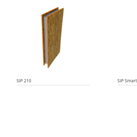
alto
a
bajo
SIP 210
SIP Smar