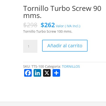
Tornillo Turbo Screw 90
mms.
El
El
$
298
$
262
Valor ( IVA Incl.)
precio
precio
Tornillo Turbo Screw 100 mms.
original
actual
era:
es:
Tornillo
$298.
$262.
Añadir al carrito
Turbo
Screw
90
mms.
SKU:
TTS-100
Categoría:
TORNILLOS
cantidad
F
Li
X
S
a
n
h
c
k
ar
e
e
e
b
dI