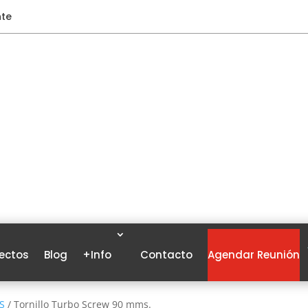
nte
ectos
Blog
+Info
Contacto
Agendar Reunión
S
/ Tornillo Turbo Screw 90 mms.