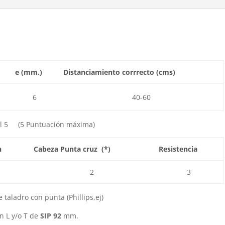
o
n
o
k
e (mm.)
Distanciamiento corrrecto (cms)
6
40-60
al 5 (5 Puntuación máxima)
n
Cabeza Punta cruz (*)
Resistencia
2
3
 taladro con punta (Phillips,ej)
n L y/o T de
SIP 92
mm.