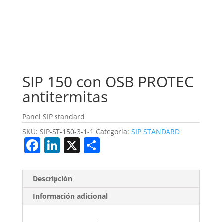
SIP 150 con OSB PROTEC
antitermitas
Panel SIP standard
SKU:
SIP-ST-150-3-1-1
Categoría:
SIP STANDARD
F
Li
X
S
a
n
h
c
k
ar
Descripción
e
e
e
Información adicional
b
dI