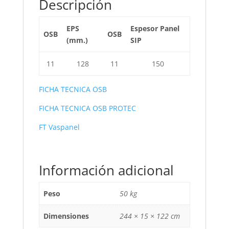
o
n
Descripción
o
EPS
Espesor Panel
k
OSB
OSB
(mm.)
SIP
11
128
11
150
FICHA TECNICA OSB
FICHA TECNICA OSB PROTEC
FT Vaspanel
Información adicional
Peso
50 kg
Dimensiones
244 × 15 × 122 cm