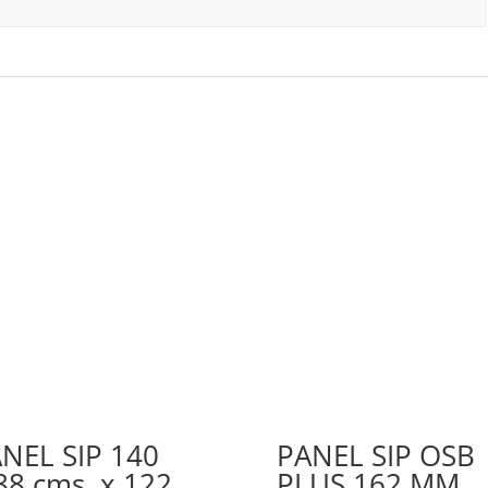
NEL SIP 140
PANEL SIP OSB
88 cms. x 122
PLUS 162 MM