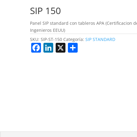
SIP 150
Panel SIP standard con tableros APA (Certificacion d
Ingenieros EEUU)
SKU:
SIP-ST-150
Categoría:
SIP STANDARD
F
Li
X
S
a
n
h
c
k
ar
e
e
e
b
dI
o
n
o
k