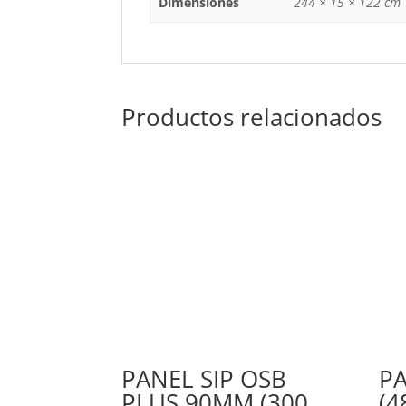
Dimensiones
244 × 15 × 122 cm
Productos relacionados
PANEL SIP OSB
PA
PLUS 90MM (300
(4