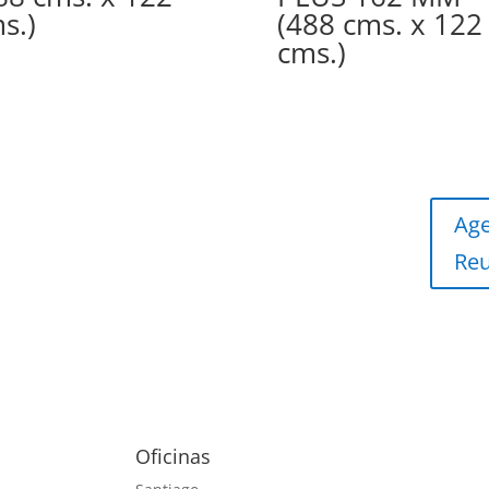
s.)
(488 cms. x 122
cms.)
Ag
Re
Oficinas