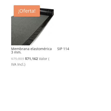
¡Oferta!
Membrana elastomérica
SIP 114
3 mm.
El
El
$
75,803
$
71,162
Valor (
precio
precio
IVA Incl.)
original
actual
era:
es:
$75,803.
$71,162.