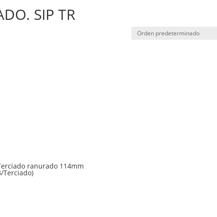
DO. SIP TR
 Terciado ranurado 114mm
/Terciado)