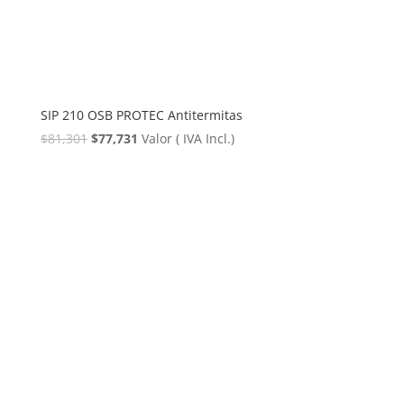
SIP 210 OSB PROTEC Antitermitas
El
El
$
81,301
$
77,731
Valor ( IVA Incl.)
precio
precio
original
actual
era:
es:
$81,301.
$77,731.