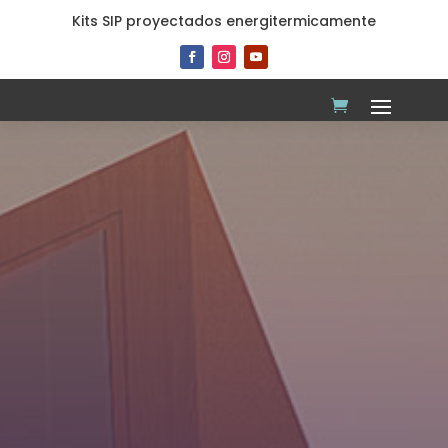
Kits SIP proyectados energitermicamente
Superficie: 47 m2.interior.
1 Dormitorios en Loft
Kit Básico 5 UF/M2.
Kit Full 9 UF /m2.
Una perfecta vivienda de doble altura